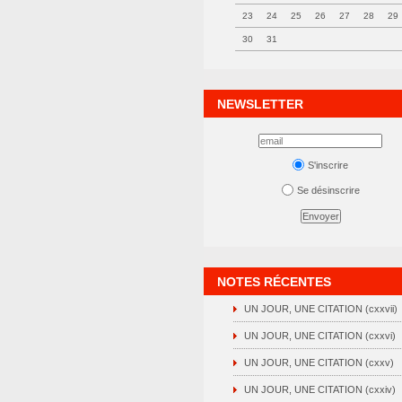
23
24
25
26
27
28
29
30
31
NEWSLETTER
S'inscrire
Se désinscrire
NOTES RÉCENTES
UN JOUR, UNE CITATION (cxxvii)
UN JOUR, UNE CITATION (cxxvi)
UN JOUR, UNE CITATION (cxxv)
UN JOUR, UNE CITATION (cxxiv)