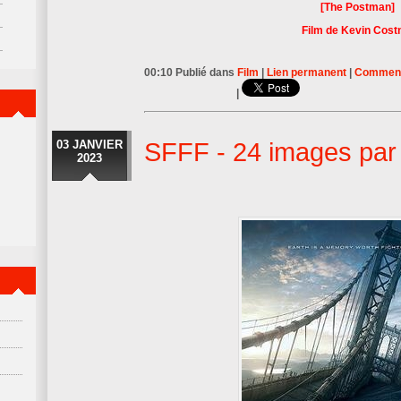
[The Postman]
Film de Kevin Cost
00:10 Publié dans
Film
|
Lien permanent
|
Commenta
|
03 JANVIER
SFFF - 24 images par
2023