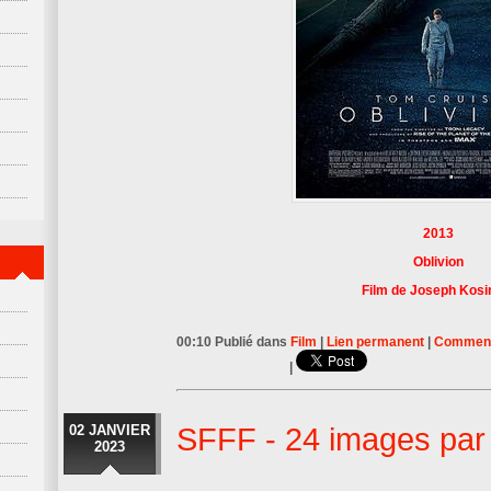
2013
Oblivion
Film de Joseph Kosi
00:10 Publié dans
Film
|
Lien permanent
|
Commenta
|
02 JANVIER
SFFF - 24 images par
2023