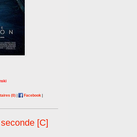
nski
ires (0)
|
Facebook
|
 seconde [C]