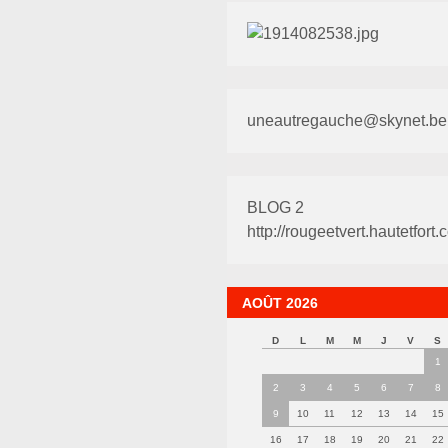
uneautregauche@skynet.be
BLOG 2
http://rougeetvert.hautetfort.
AOÛT 2026
D
L
M
M
J
V
S
1
2
3
4
5
6
7
8
9
10
11
12
13
14
15
16
17
18
19
20
21
22