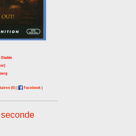
u Diable
or]
berg
ires (0)
|
Facebook
|
 seconde