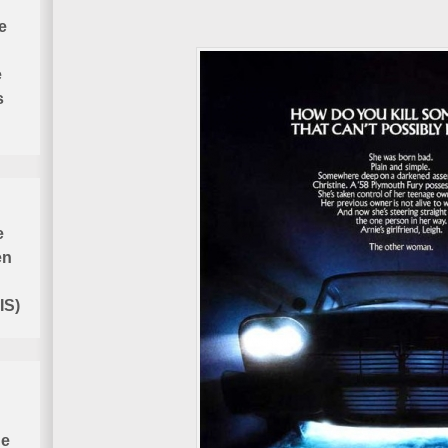
e
e
s
e
en
IS)
de