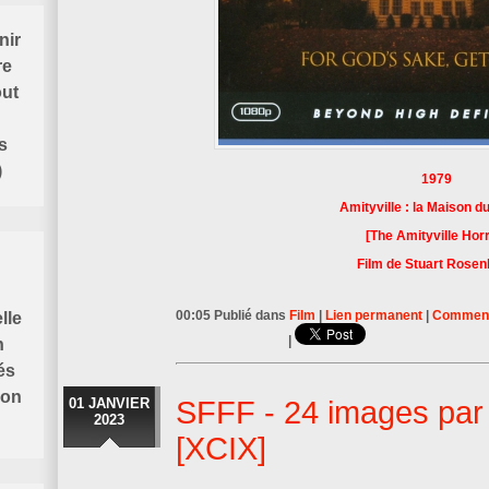
nir
re
out
s
)
1979
Amityville : la Maison d
[The Amityville Horr
Film de Stuart Rosen
00:05 Publié dans
Film
|
Lien permanent
|
Commenta
lle
|
n
és
ion
01 JANVIER
SFFF - 24 images par
2023
[XCIX]