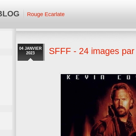
 BLOG
Rouge Ecarlate
04 JANVIER
SFFF - 24 images par 
2023