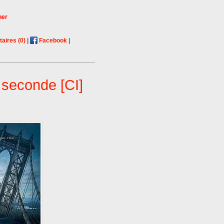
ner
ires (0)
|
Facebook
|
 seconde [CI]