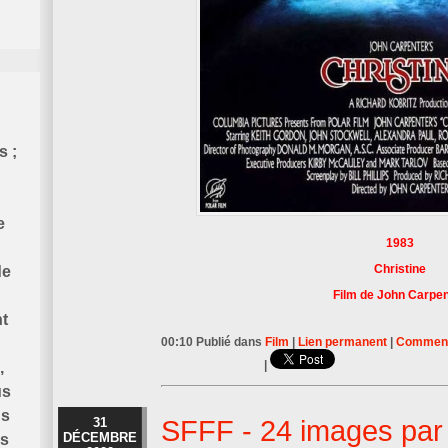
s ;
e
1983
Christine
de
Film de John Carpen
t
00:10 Publié dans
Film
|
Lien permanent
|
Commenta
|
,
us
us
31
SFFF - 24 images par
DÉCEMBRE
is