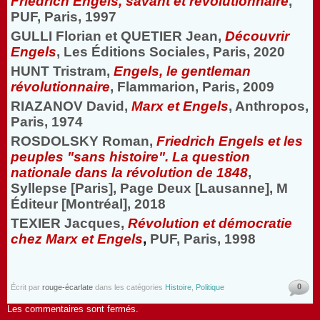
Friedrich Engels, savant et révolutionnaire
,
PUF, Paris, 1997
GULLI Florian et QUETIER Jean,
Découvrir
Engels
, Les Éditions Sociales, Paris, 2020
HUNT Tristram,
Engels, le gentleman
révolutionnaire
, Flammarion, Paris, 2009
RIAZANOV David,
Marx et Engels
, Anthropos,
Paris, 1974
ROSDOLSKY Roman,
Friedrich Engels et les
peuples "sans histoire". La question
nationale dans la révolution de 1848
,
Syllepse [Paris], Page Deux [Lausanne], M
Éditeur [Montréal], 2018
TEXIER Jacques,
Révolution et démocratie
chez Marx et Engels
,
PUF, Paris, 1998
0
Écrit par
rouge-écarlate
dans les catégories
Histoire
,
Politique
Les commentaires sont fermés.