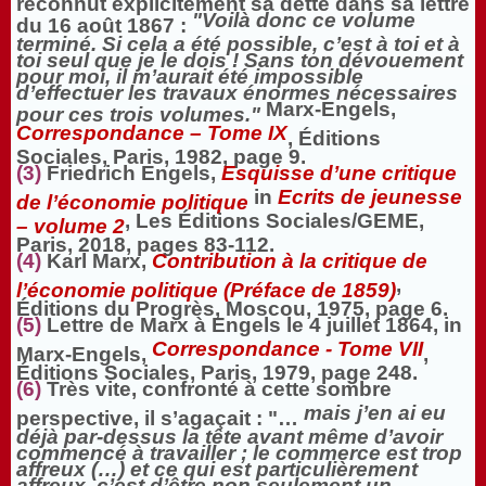
reconnut explicitement sa dette dans sa lettre
"Voilà donc ce volume
du 16 août 1867 :
terminé. Si cela a été possible, c’est à toi et à
toi seul que je le dois ! Sans ton dévouement
pour moi, il m’aurait été impossible
d’effectuer les travaux énormes nécessaires
Marx-Engels,
pour ces trois volumes."
Correspondance – Tome IX
, Éditions
Sociales, Paris, 1982, page 9.
(3)
Friedrich Engels,
Esquisse d’une critique
in
Ecrits de
jeunesse
de l’économie politique
, Les Éditions Sociales/GEME,
– volume 2
Paris, 2018, pages 83-112.
(4)
Karl Marx,
Contribution à la critique de
,
l’économie politique (Préface de 1859)
Éditions du Progrès, Moscou, 1975, page 6.
(5)
Lettre de Marx à Engels le 4 juillet 1864, in
Correspondance - Tome VII
Marx-Engels,
,
Éditions Sociales, Paris, 1979, page 248.
(6)
Très vite, confronté à cette sombre
mais j’en ai eu
perspective, il s’agaçait : "…
déjà par-dessus la tête avant même d’avoir
commencé à travailler ; le commerce est trop
affreux (…) et ce qui est particulièrement
affreux, c’est d’être non seulement un