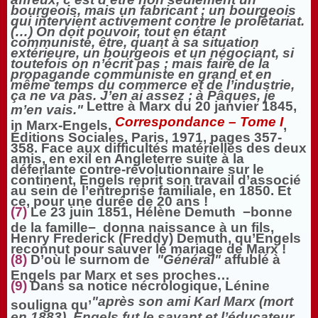
bourgeois, mais un fabricant ; un bourgeois
qui intervient activement contre le prolétariat.
(…) On doit pouvoir, tout en étant
communiste, être, quant à sa situation
extérieure, un bourgeois et un négociant, si
toutefois on n’écrit pas ; mais faire de la
propagande communiste en grand et en
même temps du commerce et de l’industrie,
ça ne va pas. J’en ai assez ; à Pâques, je
Lettre à Marx du 20 janvier 1845,
m’en vais."
Correspondance – Tome I
in Marx-Engels,
,
Éditions Sociales, Paris, 1971, pages 357-
358. Face aux difficultés matérielles des deux
amis, en exil en Angleterre suite à la
déferlante contre-révolutionnaire sur le
continent, Engels reprit son travail d’associé
au sein de l’entreprise familiale, en 1850. Et
ce, pour une durée de 20 ans !
(7)
Le 23 juin 1851, Hélène Demuth −bonne
de la famille− donna naissance à un fils,
Henry Frederick (Freddy) Demuth, qu’Engels
reconnut pour sauver le mariage de Marx !
(8)
D’où le surnom de
"Général"
affublé à
Engels par Marx et ses proches…
(9)
Dans sa notice nécrologique, Lénine
"après son ami Karl Marx (mort
souligna qu’
en 1883), Engels fut le savant et l’éducateur