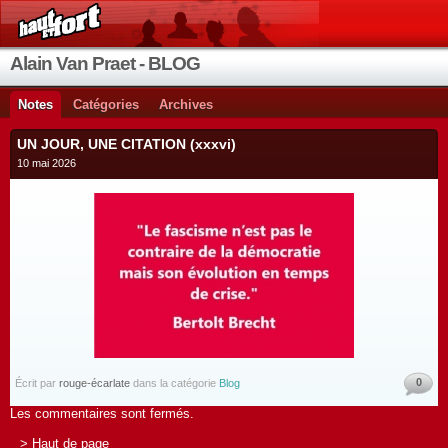
Alain Van Praet - BLOG
Notes
Catégories
Archives
UN JOUR, UNE CITATION (xxxvi)
10 mai 2026
0
Écrit par
rouge-écarlate
dans la catégorie
Blog
Les commentaires sont fermés.
> Haut de page