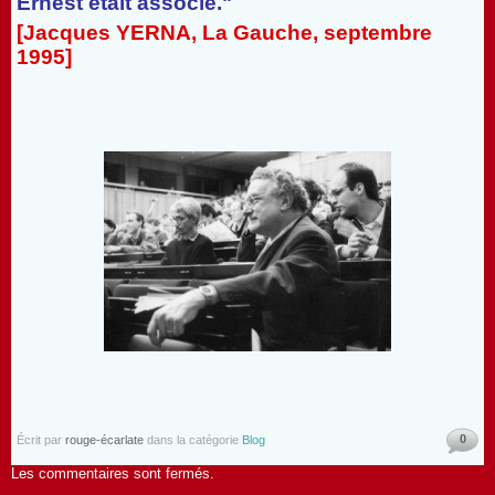
Ernest était associé."
[Jacques YERNA, La Gauche, septembre
1995]
0
Écrit par
rouge-écarlate
dans la catégorie
Blog
Les commentaires sont fermés.