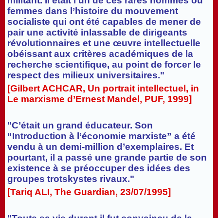
militant. Il était l’un de ces rares hommes ou
femmes dans l’histoire du mouvement
socialiste qui ont été capables de mener de
pair une activité inlassable de dirigeants
révolutionnaires et une œuvre intellectuelle
obéissant aux critères académiques de la
recherche scientifique, au point de forcer le
respect des milieux universitaires."
[Gilbert ACHCAR, Un portrait intellectuel, in
Le marxisme d’Ernest Mandel, PUF, 1999]
"C’était un grand éducateur. Son
“Introduction à l’économie marxiste” a été
vendu à un demi-million d’exemplaires. Et
pourtant, il a passé une grande partie de son
existence à se préoccuper des idées des
groupes trotskystes rivaux."
[Tariq ALI, The Guardian, 23/07/1995]