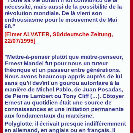
"Toute sa vie durant il fut convaincu de la
nécessité, mais aussi de la possibilité de la
révolution mondiale. De là vient son
enthousiasme pour le mouvement de Mai
68."
[Elmer ALVATER, Süddeutsche Zeitung,
22/07/1995]
"Mettre-à-penser plutôt que maître-penseur,
Ernest Mandel fut pour nous un tuteur
théorique et un passeur entre générations.
Nous avons beaucoup appris auprès de lui
sans qu’il devînt un gourou autoritaire à la
manière de Michel Pablo, de Juan Posadas,
de Pierre Lambert ou Tony Cliff (…). Côtoyer
Ernest au quotidien était une source de
connaissances et une initiation permanente
aux fondamentaux du marxisme.
Polyglotte, il écrivait presque indifféremment
en allemand, en anglais ou en français. Il