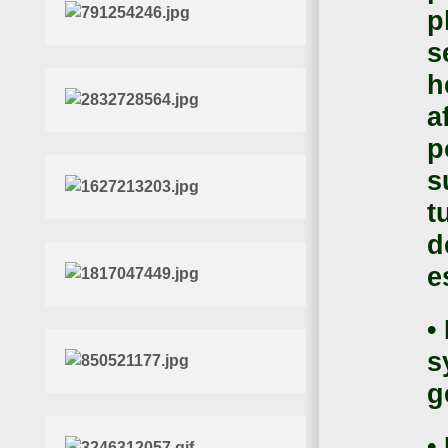
p
s
h
a
p
s
t
d
e
•
s
g
•