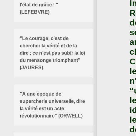
I
l'état de grâce ! "
R
(LEFEBVRE)
d
s
"Le courage, c’est de
a
chercher la vérité et de la
c
dire ; ce n’est pas subir la loi
C
du mensonge triomphant"
(JAURES)
l
n
“
"
A une époque de
l
supercherie universelle, dire
i
la vérité est un acte
révolutionnaire" (ORWELL)
l
d