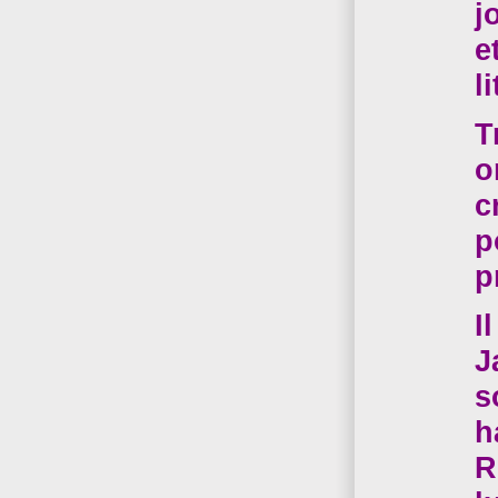
j
e
l
T
o
c
p
p
I
J
s
h
R