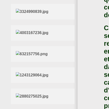
c
d
C
s
r
e
e
d
s
c
d
c
p