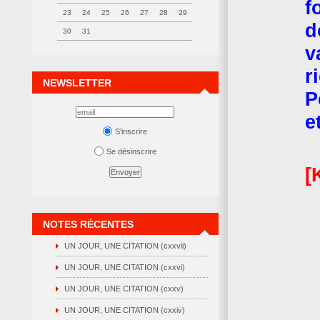
f
23
24
25
26
27
28
29
d
30
31
v
r
NEWSLETTER
P
e
S'inscrire
Se désinscrire
[
NOTES RÉCENTES
UN JOUR, UNE CITATION (cxxvii)
UN JOUR, UNE CITATION (cxxvi)
UN JOUR, UNE CITATION (cxxv)
UN JOUR, UNE CITATION (cxxiv)