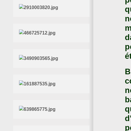
q
n
m
d
p
é
B
c
n
b
q
d
p