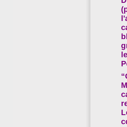
D
(
l
c
b
g
l
P
“
M
c
r
L
c