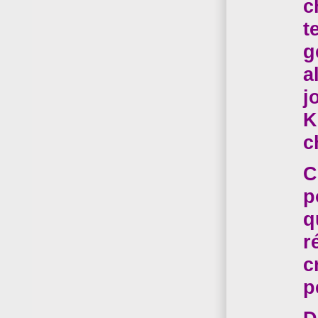
c
t
g
a
j
K
c
C
p
q
r
c
p