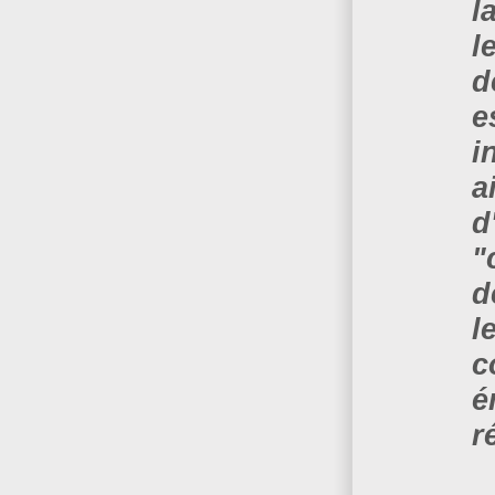
l
l
d
e
i
a
d
"
d
l
c
é
r