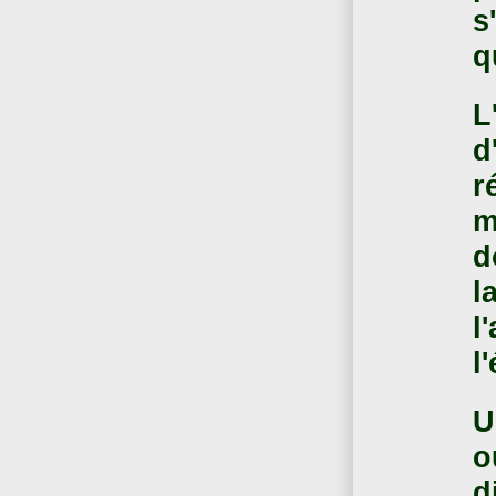
s
q
L
d
r
m
d
l
l
l
U
o
d