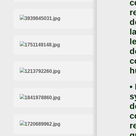
c
r
d
l
l
d
c
h
•
s
d
c
r
q