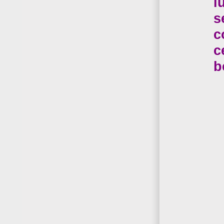
l
s
c
c
b