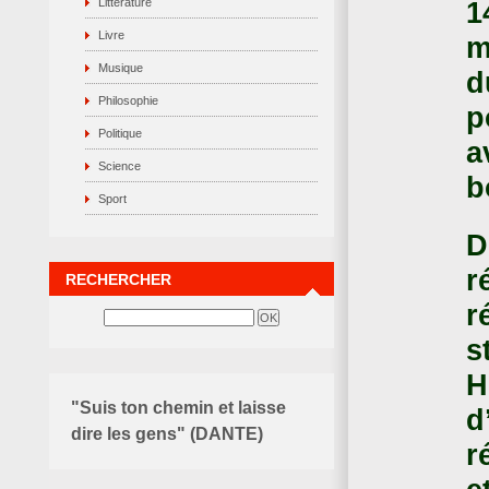
1
Littérature
Livre
m
Musique
d
Philosophie
p
Politique
a
Science
b
Sport
D
r
RECHERCHER
r
s
H
"Suis ton chemin et laisse
d
dire les gens" (DANTE)
r