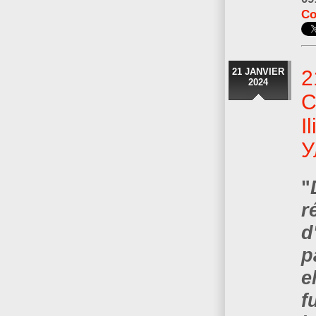
Co
21 JANVIER
2
2024
C
I
У
"
r
d
p
e
f