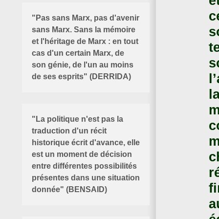
e
c
"Pas sans Marx, pas d'avenir
s
sans Marx. Sans la mémoire
et l'héritage de Marx : en tout
t
cas d'un certain Marx, de
s
son génie, de l'un au moins
l
de ses esprits" (DERRIDA)
l
m
"La politique n'est pas la
c
traduction d'un récit
m
historique écrit d'avance, elle
c
est un moment de décision
entre différentes possibilités
r
présentes dans une situation
f
donnée" (BENSAID)
a