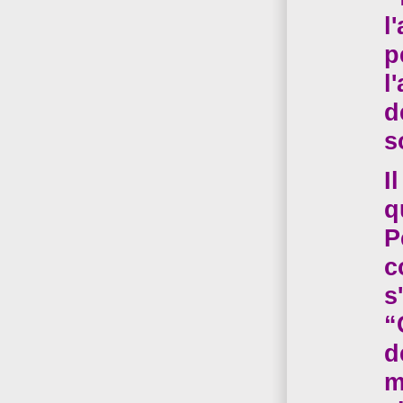
l
p
l
d
s
I
q
P
c
s
“
d
m