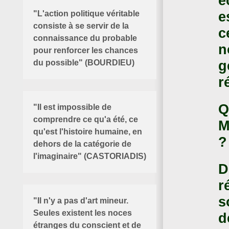
é
e
"L'action politique véritable
consiste à se servir de la
c
connaissance du probable
n
pour renforcer les chances
g
du possible" (BOURDIEU)
r
Q
"Il est impossible de
comprendre ce qu'a été, ce
M
qu'est l'histoire humaine, en
?
dehors de la catégorie de
l'imaginaire" (CASTORIADIS)
D
r
s
"Il n'y a pas d'art mineur.
Seules existent les noces
d
étranges du conscient et de