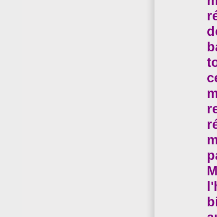
m
r
d
b
t
c
m
r
r
m
p
M
l
b