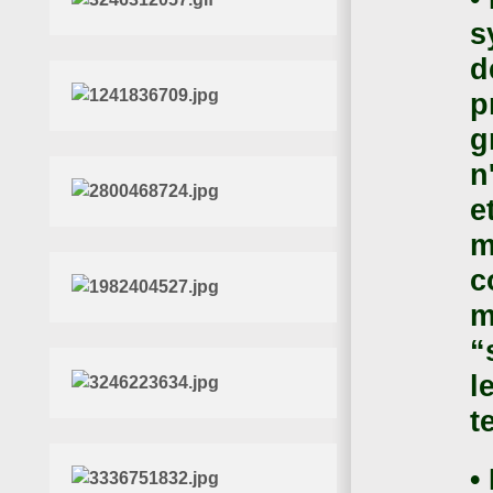
s
d
p
g
n
e
m
c
m
“
l
t
•