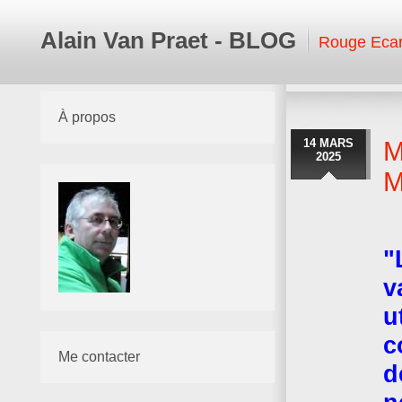
Alain Van Praet - BLOG
Rouge Ecar
À propos
14 MARS
M
2025
M
"
v
u
c
Me contacter
d