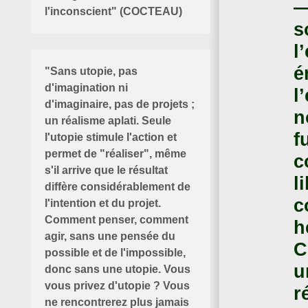
—
l'inconscient" (COCTEAU)
s
l
é
"Sans utopie, pas
d'imagination ni
l
d'imaginaire, pas de projets ;
n
un réalisme aplati. Seule
f
l'utopie stimule l'action et
permet de "réaliser", même
c
s'il arrive que le résultat
l
diffère considérablement de
c
l'intention et du projet.
Comment penser, comment
h
agir, sans une pensée du
C
possible et de l'impossible,
u
donc sans une utopie. Vous
vous privez d'utopie ? Vous
r
ne rencontrerez plus jamais