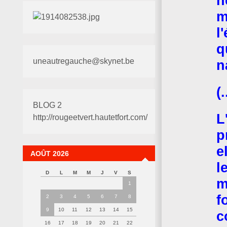
n
m
l
q
uneautregauche@skynet.be
n
(.
BLOG 2
L
http://rougeetvert.hautetfort.com/
p
e
AOÛT 2026
l
D
L
M
M
J
V
S
m
1
f
2
3
4
5
6
7
8
9
10
11
12
13
14
15
c
16
17
18
19
20
21
22