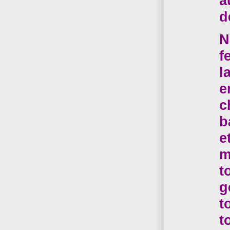
a
d
N
f
l
e
c
b
e
m
t
g
t
t