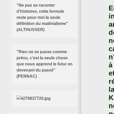
"Ne pas se raconter
E
d'histoires, cette formule
i
reste pour moi la seule
a
définition du matérialisme"
(ALTHUSSER)
d
n
c
"Rien ne se passe comme
n
prévu, c’est la seule chose
à
que nous apprend le futur en
devenant du passé"
e
(PENNAC)
r
l
K
n
p