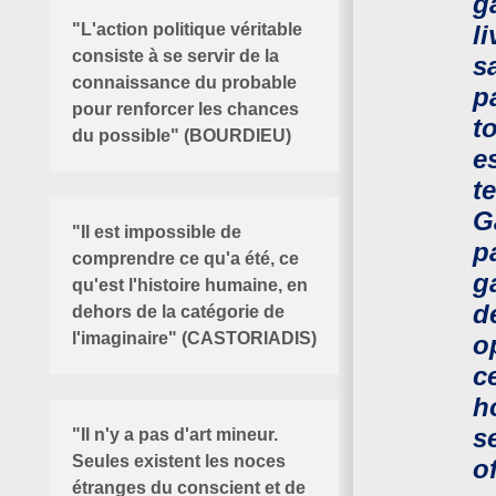
g
"L'action politique véritable
l
consiste à se servir de la
s
connaissance du probable
p
pour renforcer les chances
t
du possible" (BOURDIEU)
e
t
G
"Il est impossible de
p
comprendre ce qu'a été, ce
g
qu'est l'histoire humaine, en
d
dehors de la catégorie de
l'imaginaire" (CASTORIADIS)
o
c
h
s
"Il n'y a pas d'art mineur.
Seules existent les noces
of
étranges du conscient et de