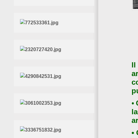
I
a
c
p
•
l
a
•