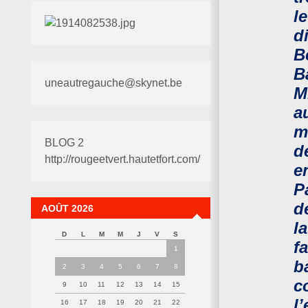
l
d
B
Ba
uneautregauche@skynet.be
M
a
m
BLOG 2
d
http://rougeetvert.hautetfort.com/
e
P
d
AOÛT 2026
l
D
L
M
M
J
V
S
fa
1
b
2
3
4
5
6
7
8
c
9
10
11
12
13
14
15
l
16
17
18
19
20
21
22