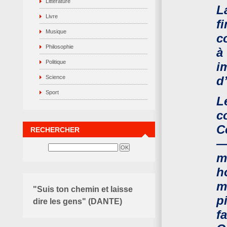
Littérature
L
Livre
f
Musique
c
Philosophie
à
Politique
i
Science
d
Sport
L
c
C
RECHERCHER
—
m
h
m
"Suis ton chemin et laisse
p
dire les gens" (DANTE)
f