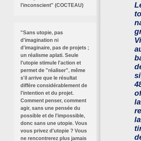
L
l'inconscient" (COCTEAU)
t
n
g
"Sans utopie, pas
V
d'imagination ni
a
d'imaginaire, pas de projets ;
un réalisme aplati. Seule
b
l'utopie stimule l'action et
d
permet de "réaliser", même
s
s'il arrive que le résultat
4
diffère considérablement de
o
l'intention et du projet.
l
Comment penser, comment
agir, sans une pensée du
r
possible et de l'impossible,
l
donc sans une utopie. Vous
t
vous privez d'utopie ? Vous
d
ne rencontrerez plus jamais