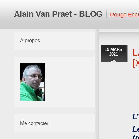
Alain Van Praet - BLOG
Rouge Ecar
À propos
19 MARS
L
2021
[
L
Me contacter
L
t