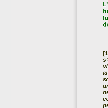
L
hé
l
d
[1
s
v
l
so
u
n
c
p