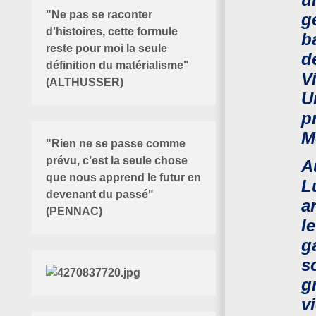
"Ne pas se raconter
g
d'histoires, cette formule
b
reste pour moi la seule
d
définition du matérialisme"
V
(ALTHUSSER)
U
p
M
"Rien ne se passe comme
prévu, c’est la seule chose
A
que nous apprend le futur en
L
devenant du passé"
a
(PENNAC)
l
g
s
g
v