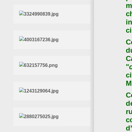
m
c
i
c
C
d
C
"
c
M
C
d
r
c
d