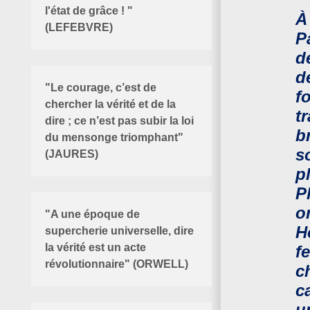
l'état de grâce ! "
À
(LEFEBVRE)
P
d
d
"Le courage, c’est de
f
chercher la vérité et de la
t
dire ; ce n’est pas subir la loi
b
du mensonge triomphant"
s
(JAURES)
p
P
o
"
A une époque de
H
supercherie universelle, dire
la vérité est un acte
f
révolutionnaire" (ORWELL)
c
c
u