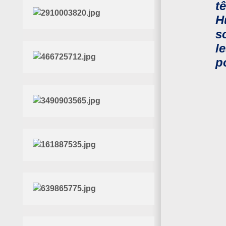
t
H
s
l
p