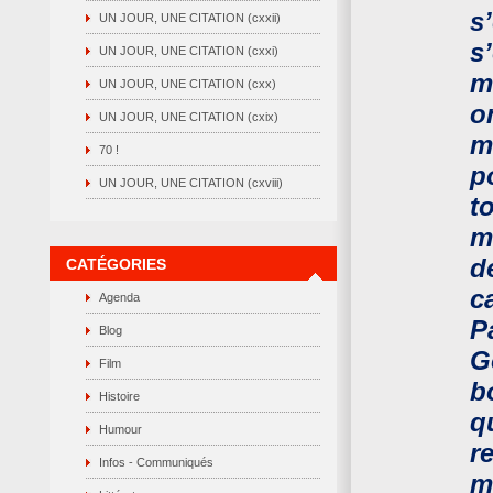
s
UN JOUR, UNE CITATION (cxxii)
s
UN JOUR, UNE CITATION (cxxi)
m
UN JOUR, UNE CITATION (cxx)
o
UN JOUR, UNE CITATION (cxix)
m
70 !
p
UN JOUR, UNE CITATION (cxviii)
t
m
d
CATÉGORIES
c
Agenda
P
Blog
G
Film
b
Histoire
q
Humour
r
Infos - Communiqués
m