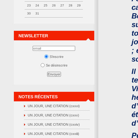
c
23
24
25
26
27
28
29
30
31
B
s
t
NEWSLETTER
j
;
S'inscrire
s
Se désinscrire
I
t
V
h
NOTES RÉCENTES
d
UN JOUR, UNE CITATION (cxxvi)
é
UN JOUR, UNE CITATION (cxxv)
d
UN JOUR, UNE CITATION (cxxiv)
P
UN JOUR, UNE CITATION (cxxiii)