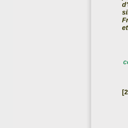
d
s
Fr
e
c
[2