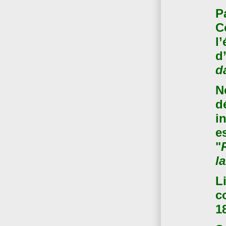
P
C
l
d
d
N
d
i
e
"
l
L
c
1