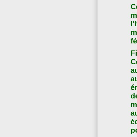
Ce
m
l
m
f
F
C
a
a
é
d
m
a
é
p