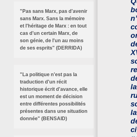
Q
b
"Pas sans Marx, pas d'avenir
n
sans Marx. Sans la mémoire
c
et l'héritage de Marx : en tout
cas d'un certain Marx, de
o
son génie, de l'un au moins
d
de ses esprits" (DERRIDA)
X
s
r
"La politique n'est pas la
d
traduction d'un récit
l
historique écrit d'avance, elle
ru
est un moment de décision
s
entre différentes possibilités
l
présentes dans une situation
donnée" (BENSAID)
d
c