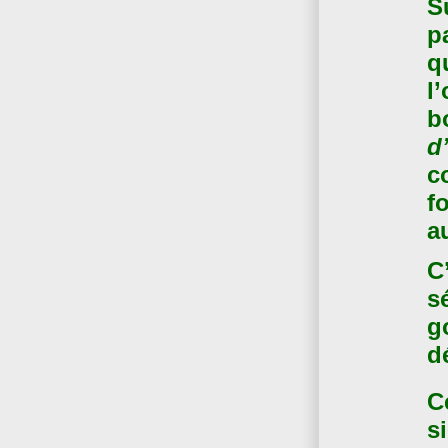
S
p
q
l
b
d
c
f
a
C
s
g
dé
C
si