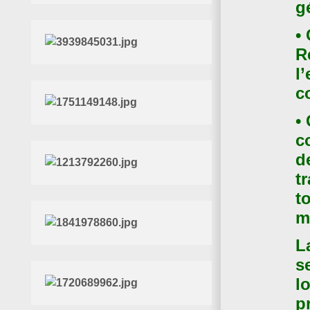
g
•
R
l
c
•
c
d
t
t
m
L
s
l
p