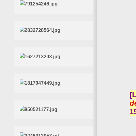
[
d
1