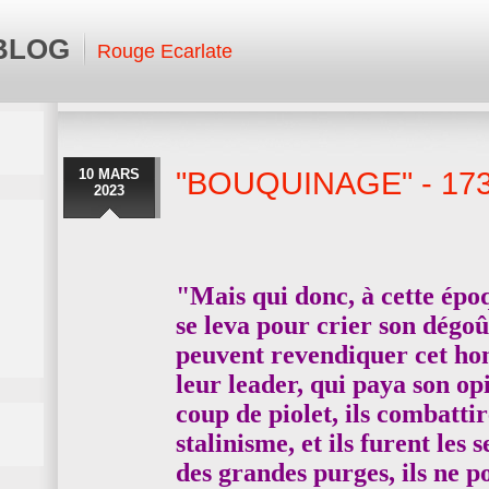
 BLOG
Rouge Ecarlate
10 MARS
"BOUQUINAGE" - 17
2023
"Mais qui donc, à cette épo
se leva pour crier son dégoû
peuvent revendiquer cet hon
leur leader, qui paya son op
coup de piolet, ils combatti
stalinisme, et ils furent les 
des grandes purges, ils ne p