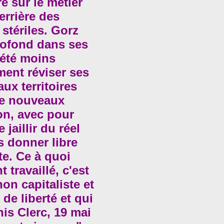
e sur le métier
errière des
stériles. Gorz
Profond dans ses
s été moins
ent réviser ses
ux territoires
 de nouveaux
on, avec pour
 jaillir du réel
 donner libre
te. Ce à quoi
travaillé, c'est
on capitaliste et
e liberté et qui
nis Clerc, 19 mai