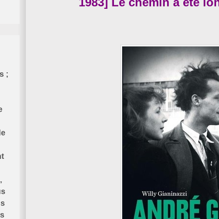
1983] Le chemin a été lo
s ;
e
de
t
,
us
us
is