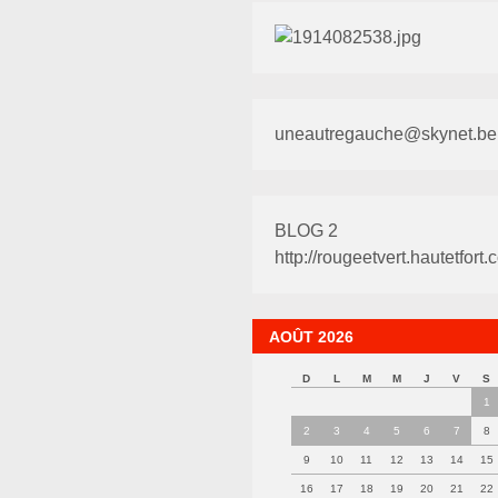
uneautregauche@skynet.be
BLOG 2
http://rougeetvert.hautetfort.
AOÛT 2026
D
L
M
M
J
V
S
1
2
3
4
5
6
7
8
9
10
11
12
13
14
15
16
17
18
19
20
21
22