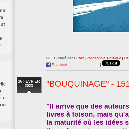
nir
re
out
s
)
00:01 Publié dans
Livre
,
Philosophie
,
Politique
|
Li
Facebook
|
|
16 FÉVRIER
"BOUQUINAGE" - 15
lle
2023
n
és
"Il arrive que des auteur
ion
livres à foison, mais qu'a
la maturité où les idées 