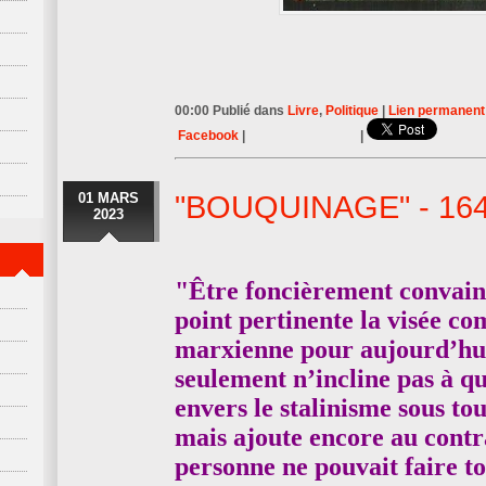
00:00 Publié dans
Livre
,
Politique
|
Lien permanent
Facebook
|
|
01 MARS
"BOUQUINAGE" - 16
2023
"Être foncièrement convain
point pertinente la visée c
marxienne pour aujourd’hu
seulement n’incline pas à q
envers le stalinisme sous tou
mais ajoute encore au contra
personne ne pouvait faire to