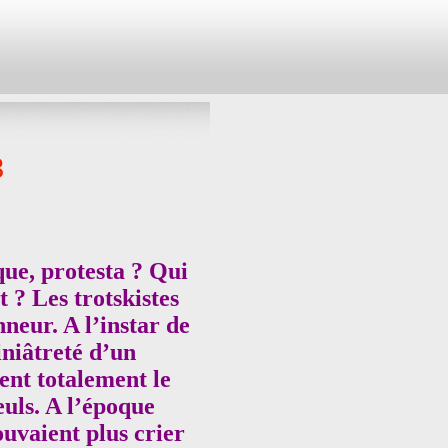
3
que, protesta ? Qui
t ? Les trotskistes
neur. A l’instar de
iniâtreté d’un
rent totalement le
seuls. A l’époque
ouvaient plus crier