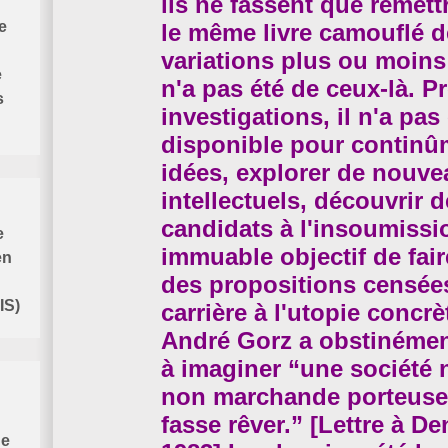
ils ne fassent que remettr
e
le même livre camouflé d
variations plus ou moins 
e
n'a pas été de ceux-là. 
s
investigations, il n'a pa
disponible pour continûm
idées, explorer de nouvea
intellectuels, découvrir
candidats à l'insoumissi
e
immuable objectif de faire
en
des propositions censées
IS)
carrière à l'utopie concrè
André Gorz a obstinément 
à imaginer “une société n
non marchande porteuse d
fasse rêver.” [Lettre à De
de