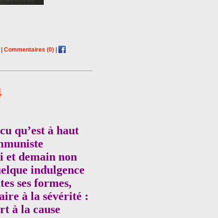
|
Commentaires (0)
|
4
cu qu’est à haut
ommuniste
i et demain non
uelque indulgence
tes ses formes,
ire à la sévérité :
rt à la cause