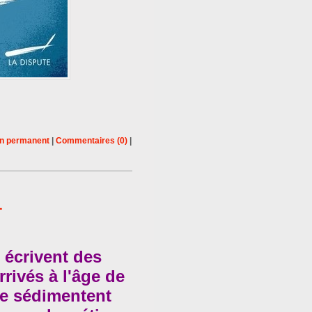
en permanent
|
Commentaires (0)
|
1
s écrivent des
rrivés à l'âge de
se sédimentent