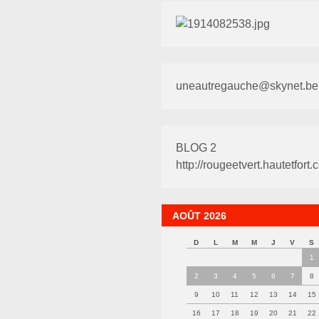
uneautregauche@skynet.be
BLOG 2
http://rougeetvert.hautetfort.
AOÛT 2026
D
L
M
M
J
V
S
1
2
3
4
5
6
7
8
9
10
11
12
13
14
15
16
17
18
19
20
21
22