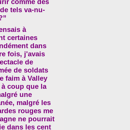
ourir comme des
de tels va-nu-
?”
ensais à
t certaines
ondément dans
e fois, j'avais
pectacle de
mée de soldats
e faim à Valley
t à coup que la
malgré une
anée, malgré les
gardes rouges me
emagne ne pourrait
ie dans les cent