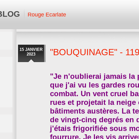
 BLOG
Rouge Ecarlate
15 JANVIER
"BOUQUINAGE" - 11
2023
"Je n'oublierai jamais la
que j'ai vu les gardes ro
combat. Un vent cruel bal
rues et projetait la neige
bâtiments austères. La te
de vingt-cinq degrés en 
j'étais frigorifiée sous 
fourrure. Je les vis arri