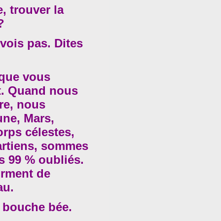
e, trouver la
?
vois pas. Dites
 que vous
t. Quand nous
re, nous
une, Mars,
rps célestes,
artiens, sommes
es 99 % oubliés.
orment de
au.
t bouche bée.