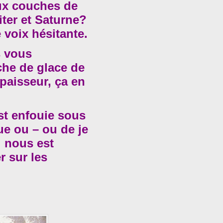
aux couches de
iter et Saturne?
voix hésitante.
s vous
che de glace de
épaisseur, ça en
st enfouie sous
e ou – ou de je
l nous est
 sur les