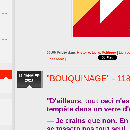
00:05 Publié dans
Histoire
,
Livre
,
Politique
|
Lien p
Facebook
|
|
14 JANVIER
"BOUQUINAGE" - 11
2023
"D'ailleurs, tout ceci n'e
tempête dans un verre d'
— Je crains que non. En 
se tassera pas tout seul. 