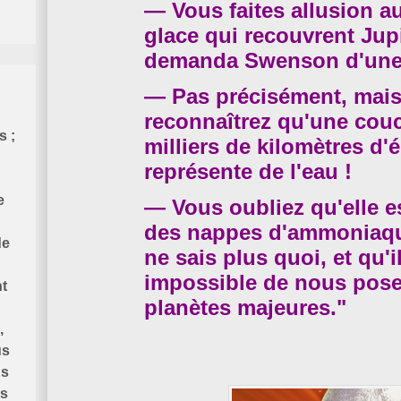
— Vous faites allusion 
glace qui recouvrent Jup
demanda Swenson d'une 
— Pas précisément, mai
reconnaîtrez qu'une cou
s ;
milliers de kilomètres d'
représente de l'eau !
e
— Vous oubliez qu'elle e
des nappes d'ammoniaqu
de
ne sais plus quoi, et qu'i
impossible de nous poser
t
planètes majeures."
,
us
us
is