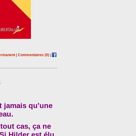
ermanent
|
Commentaires (0)
|
8
st jamais qu'une
eau.
tout cas, ça ne
Si Hilder est élu