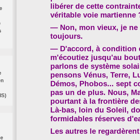
libérer de cette contraint
e
véritable voie martienne 
e
— Non, mon vieux, je ne 
s
toujours.
— D'accord, à condition
m'écoutiez jusqu'au bou
parlons de système solai
e
pensons Vénus, Terre, L
en
Démos, Phobos... sept co
pas un de plus. Nous, M
IS)
pourtant à la frontière d
Là-bas, loin du Soleil, d
formidables réserves d'e
Les autres le regardèren
de