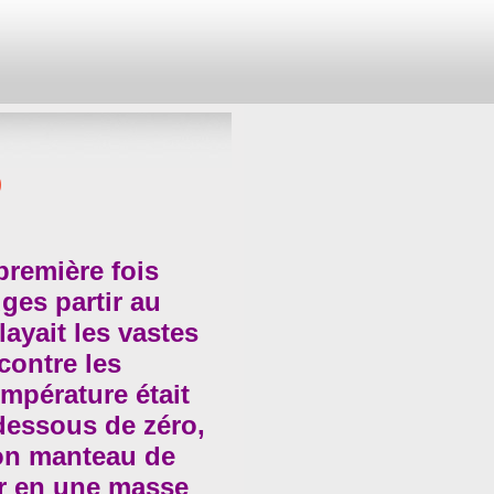
9
 première fois
uges partir au
ayait les vastes
 contre les
mpérature était
dessous de zéro,
mon manteau de
ver en une masse