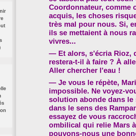
Coordonnateur, comme c
nir
acquis, les choses risqu
re
très mal pour nous. Si, e
out
ils se mettaient à nous r
vivres...
s
)
— Et alors, s'écria Rioz,
restera-t-il à faire ? À
all
Aller chercher l'eau !
— Je vous le répète, Mari
lle
impossible. Ne voyez-vo
n
solution abonde dans le 
és
dans le sens des Rampa
ion
essayez de vous raccroc
ombilical qui relie Mars à
pouvons-nous une bonne