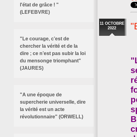
l'état de grâce ! "
(LEFEBVRE)
11 OCTOBRE
"
2022
"Le courage, c’est de
chercher la vérité et de la
dire ; ce n’est pas subir la loi
"
du mensonge triomphant"
s
(JAURES)
r
f
"
A une époque de
p
supercherie universelle, dire
s
la vérité est un acte
révolutionnaire" (ORWELL)
B
c