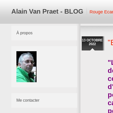
Alain Van Praet - BLOG
Rouge Ecar
À propos
13 OCTOBRE
"
2022
"
d
c
d
p
Me contacter
c
p