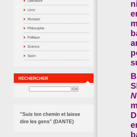
Littérature
n
Livre
e
Musique
m
Philosophie
b
Politique
a
Science
p
Sport
s
B
RECHERCHER
S
N
m
D
"Suis ton chemin et laisse
dire les gens" (DANTE)
e
b