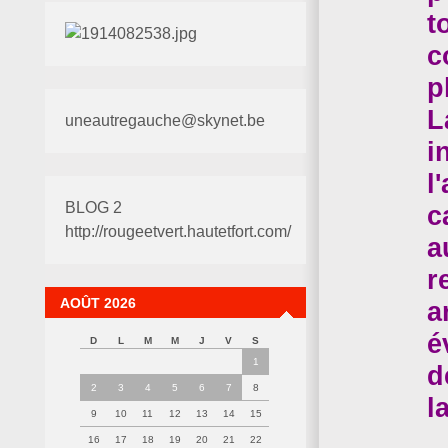
t
c
p
L
uneautregauche@skynet.be
i
l
BLOG 2
c
http://rougeetvert.hautetfort.com/
a
r
AOÛT 2026
a
é
D
L
M
M
J
V
S
1
d
2
3
4
5
6
7
8
l
9
10
11
12
13
14
15
16
17
18
19
20
21
22