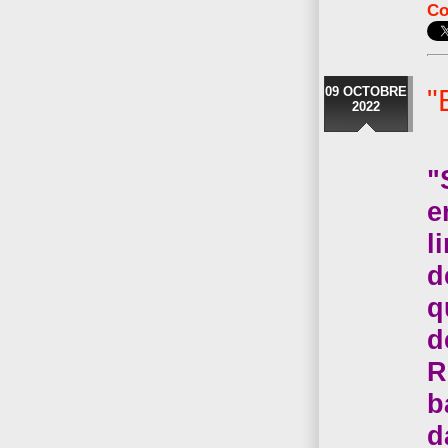
Co
09 OCTOBRE
"
2022
"
e
l
d
q
d
R
b
d