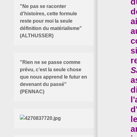
d
"Ne pas se raconter
d
d'histoires, cette formule
a
reste pour moi la seule
définition du matérialisme"
a
(ALTHUSSER)
c
s
r
"Rien ne se passe comme
S
prévu, c’est la seule chose
que nous apprend le futur en
a
devenant du passé"
d
(PENNAC)
l
d
l
a