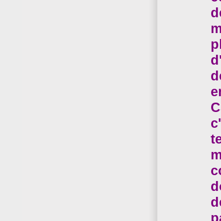
d
m
p
d
d
e
C
c
t
m
c
d
d
p