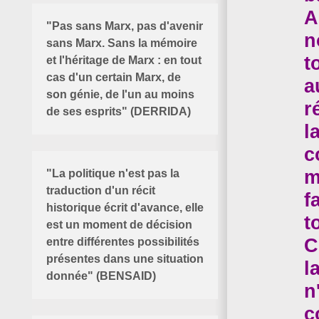
A
"Pas sans Marx, pas d'avenir
n
sans Marx. Sans la mémoire
t
et l'héritage de Marx : en tout
cas d'un certain Marx, de
a
son génie, de l'un au moins
r
de ses esprits" (DERRIDA)
l
c
m
"La politique n'est pas la
traduction d'un récit
f
historique écrit d'avance, elle
t
est un moment de décision
C
entre différentes possibilités
présentes dans une situation
l
donnée" (BENSAID)
n
c