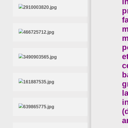
i
p
f
m
m
p
e
c
b
g
l
i
(
a