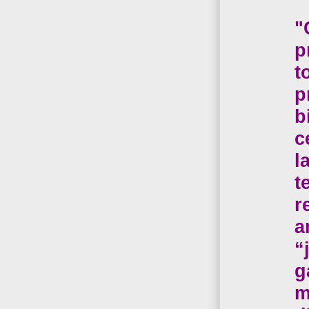
"
p
t
p
b
c
l
t
r
a
“
g
m