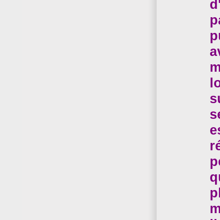
d
p
p
a
m
l
s
s
e
r
p
q
p
m