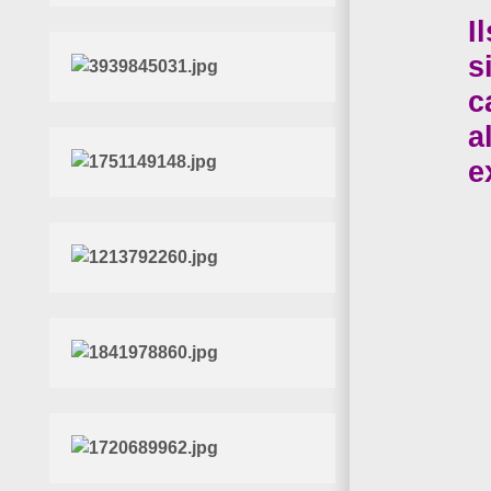
I
s
c
a
e