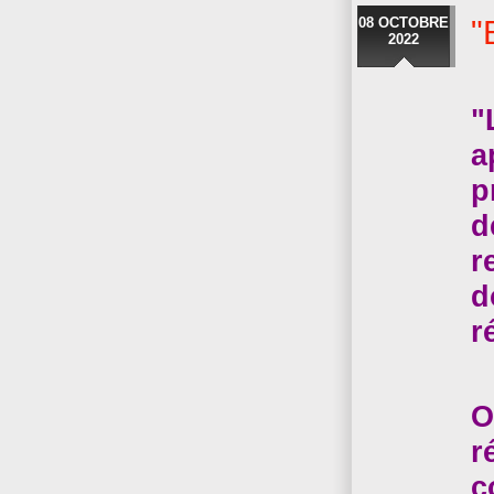
08 OCTOBRE
"
2022
"
a
p
d
r
d
r
O
r
c