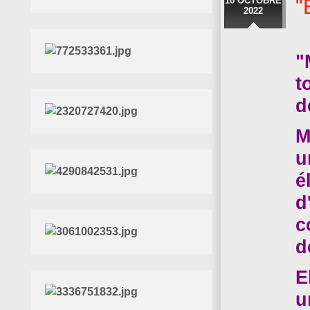
10 OCTOBRE
"
2022
"
t
d
M
u
é
d
c
d
E
u