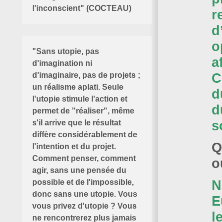
l'inconscient" (COCTEAU)
r
d
o
"Sans utopie, pas
a
d'imagination ni
C
d'imaginaire, pas de projets ;
un réalisme aplati. Seule
d
l'utopie stimule l'action et
d
permet de "réaliser", même
s
s'il arrive que le résultat
diffère considérablement de
Q
l'intention et du projet.
Comment penser, comment
o
agir, sans une pensée du
N
possible et de l'impossible,
donc sans une utopie. Vous
E
vous privez d'utopie ? Vous
l
ne rencontrerez plus jamais