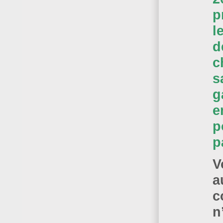
p
l
d
c
s
g
e
p
p
V
a
c
n