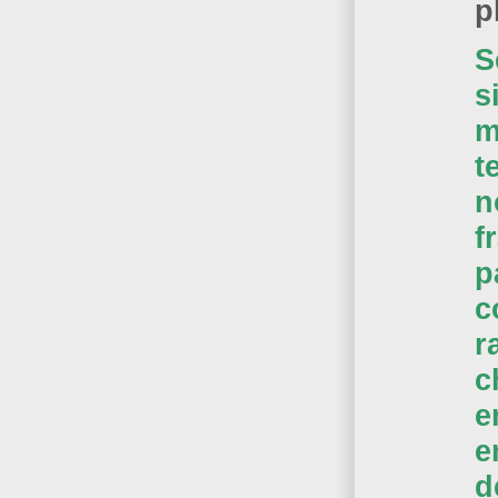
p
S
s
m
t
n
f
p
c
r
c
e
e
d