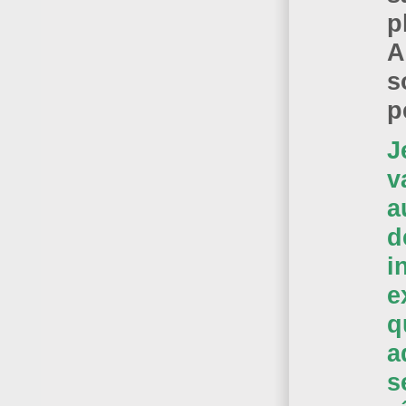
p
A
s
p
J
v
a
d
i
e
q
a
s