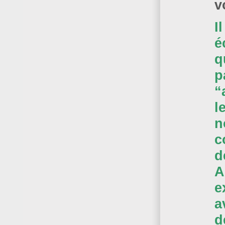
v
I
é
q
p
“
l
n
c
d
A
e
a
d