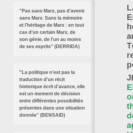
L
"Pas sans Marx, pas d'avenir
E
sans Marx. Sans la mémoire
h
et l'héritage de Marx : en tout
cas d'un certain Marx, de
a
son génie, de l'un au moins
T
de ses esprits" (DERRIDA)
r
p
"La politique n'est pas la
J
traduction d'un récit
E
historique écrit d'avance, elle
est un moment de décision
o
entre différentes possibilités
t
présentes dans une situation
d
donnée" (BENSAID)
a