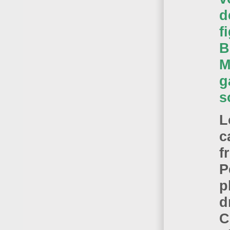
d
f
B
M
g
s
L
c
f
P
p
d
C