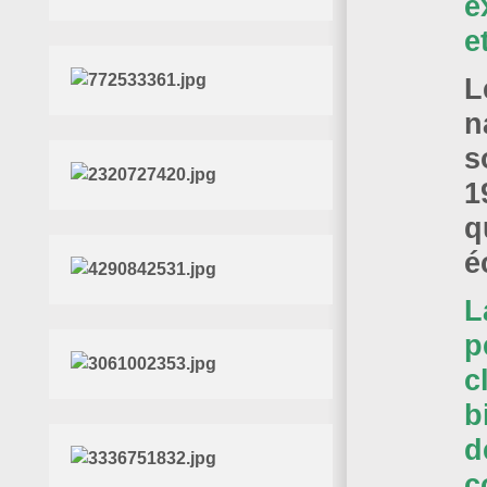
e
e
L
n
s
1
q
é
L
p
c
b
d
c