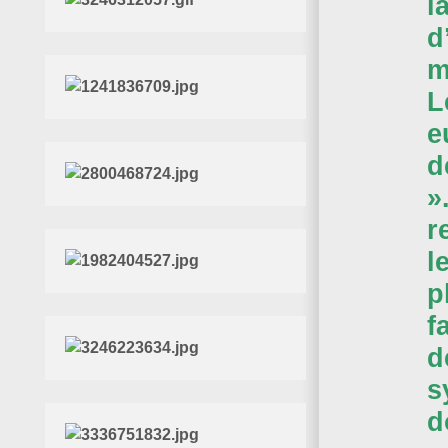
l
d
m
L
e
d
»
r
l
p
f
d
s
d