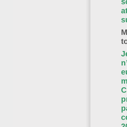
s
a
s
M
t
J
n
e
m
C
p
p
c
2