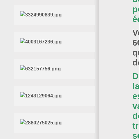
p
é
V
6
q
d
D
l
e
v
d
t
s