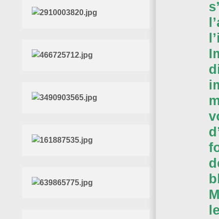
s
l
l
I
d
i
m
v
d
f
d
b
M
l