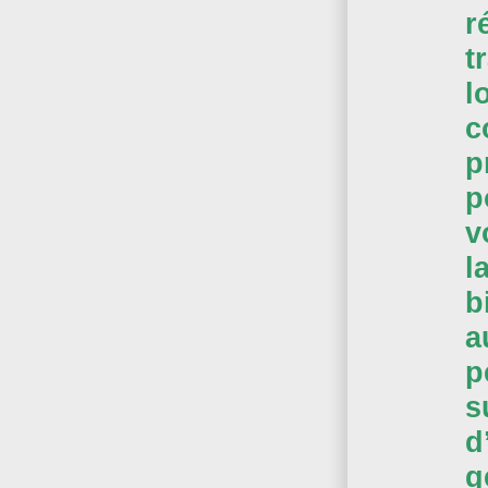
r
t
l
c
p
p
v
l
b
a
p
s
d
g