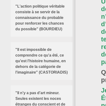
U
"L'action politique véritable
d
consiste à se servir de la
n
connaissance du probable
d
pour renforcer les chances
du possible" (BOURDIEU)
d
t
r
"Il est impossible de
d
comprendre ce qu'a été, ce
p
qu'est l'histoire humaine, en
dehors de la catégorie de
Q
l'imaginaire" (CASTORIADIS)
p
J
"Il n'y a pas d'art mineur.
É
Seules existent les noces
p
étranges du conscient et de