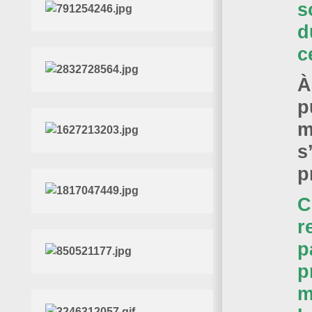
s
d
c
À
p
m
s
p
C
r
p
p
m