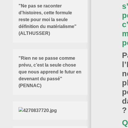
s
"Ne pas se raconter
d'histoires, cette formule
p
reste pour moi la seule
c
définition du matérialisme"
m
(ALTHUSSER)
p
P
"Rien ne se passe comme
l
prévu, c’est la seule chose
n
que nous apprend le futur en
devenant du passé"
p
(PENNAC)
p
d
?
Q