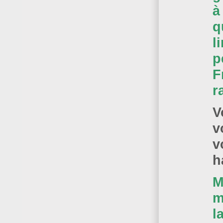
à
q
l
p
F
r
V
v
v
h
M
m
l