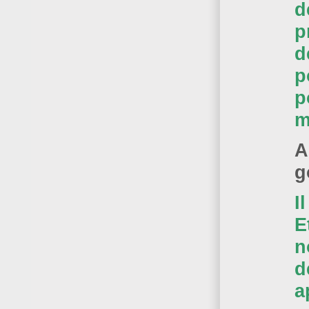
d
p
d
p
p
m
A
g
I
E
n
d
a