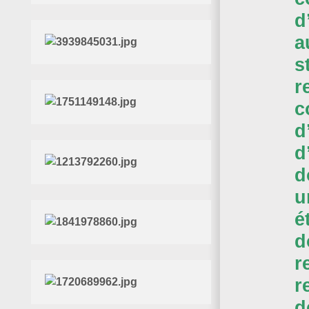
d
a
s
r
c
d
d
d
u
é
d
r
r
d