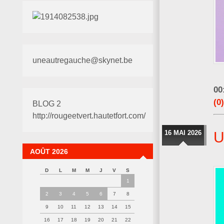
uneautregauche@skynet.be
00
(0)
BLOG 2
http://rougeetvert.hautetfort.com/
16 MAI 2026
U
AOÛT 2026
D
L
M
M
J
V
S
1
2
3
4
5
6
7
8
9
10
11
12
13
14
15
16
17
18
19
20
21
22