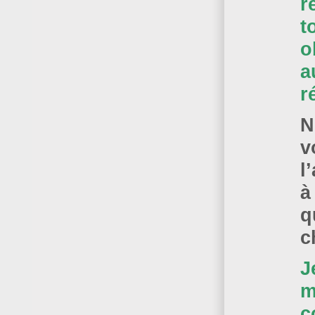
r
t
o
a
r
N
v
l
à
q
c
J
m
c