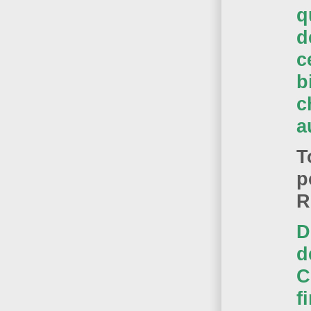
q
d
c
b
c
a
T
p
R
D
d
C
f