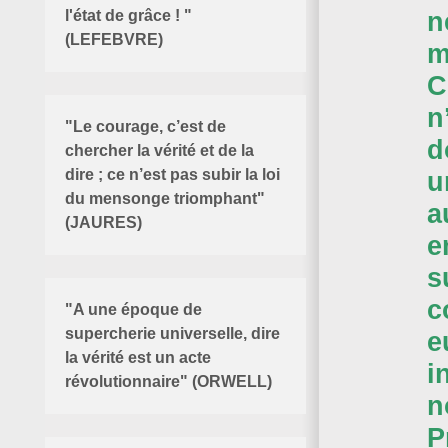
n
l'état de grâce ! "
(LEFEBVRE)
m
C
n
"Le courage, c’est de
d
chercher la vérité et de la
dire ; ce n’est pas subir la loi
u
du mensonge triomphant"
a
(JAURES)
e
s
c
"
A une époque de
supercherie universelle, dire
e
la vérité est un acte
i
révolutionnaire" (ORWELL)
n
P