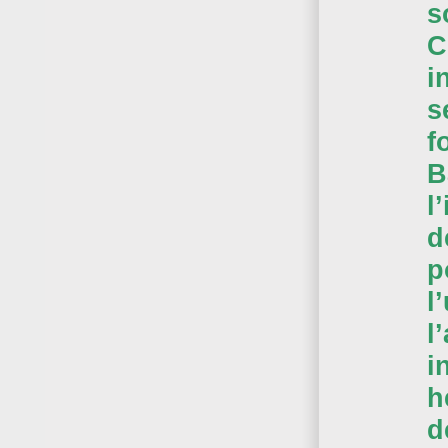
s
C
i
s
f
B
l
d
p
l
l
i
h
d