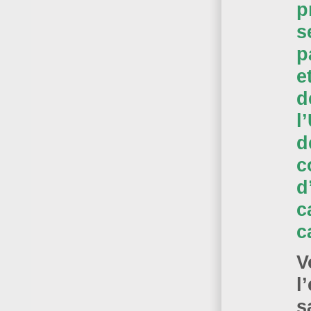
p
s
p
e
d
l
d
c
d
c
c
V
l
s