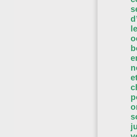
s
d
l
o
b
e
n
e
c
p
o
s
j
v