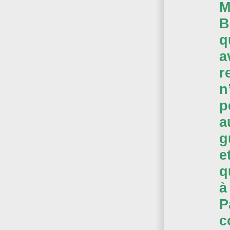
M
B
q
a
r
n
p
a
g
e
q
à
P
c