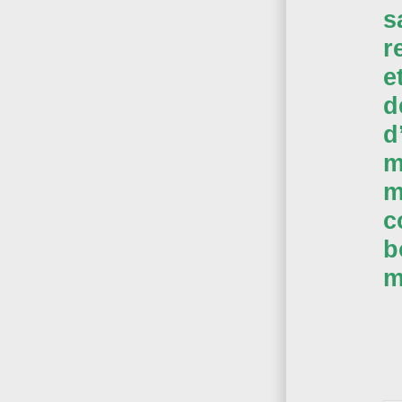
s
r
e
d
d
m
m
c
b
m